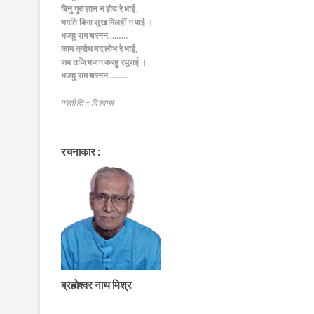
बिनु गुरु ज्ञान न होय रे भाई,
भगति बिना सुख मिलहीं न पाई ।
भजहु राम चरनन………
काम क्रोध मद लोभ रे भाई,
सब तजि भजन करहु रघुराई ।
भजहु राम चरनन………
परतीति = विश्वास
रचनाकार :
ब्रह्मेश्वर नाथ मिश्र