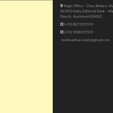
Regd. Office – Chas, Bokaro, J
827013 India. Editorial Desk – Ma
Ranchi, Jharkhand 834002
(+91) 8873319159
(+91) 9288319159
mukhyadhara.daily@gmail.com