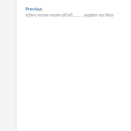
Post
Previous
Previous
post:
श्रीमन् नारायण नारायण हरी हरी……….-ब्रह्मेश्वर नाथ मिश्र
navigation