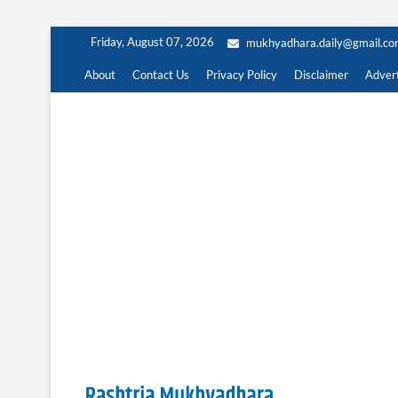
Skip
Friday, August 07, 2026
mukhyadhara.daily@gmail.c
to
content
About
Contact Us
Privacy Policy
Disclaimer
Advert