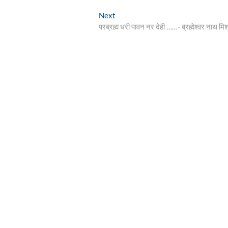
Next
Next
post:
परब्रह्म धरी पावन नर देही ……- ब्रह्मेश्वर नाथ मिश