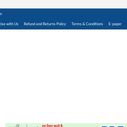
om
ise with Us
Refund and Returns Policy
Terms & Conditions
E-paper