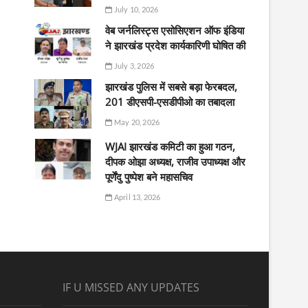
July 10, 2026
वेब जर्नलिस्ट्स एसोसिएशन ऑफ इंडिया
ने झारखंड प्रदेश कार्यकारिणी घोषित की
July 3, 2026
झारखंड पुलिस में सबसे बड़ा फेरबदल,
201 डीएसपी-एसडीपीओ का तबादला
May 20, 2026
WJAI झारखंड कमिटी का हुआ गठन,
दीपक ओझा अध्यक्ष, राजीव उपाध्यक्ष और
पूर्णेंदु पुष्पेश बने महासचिव
April 13, 2026
IF U MISSED ANY UPDATES