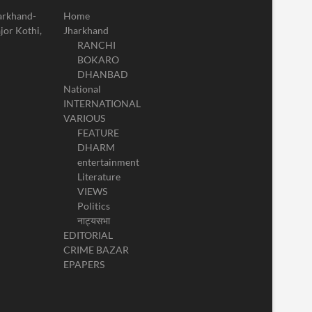
harkhand-
Home
jor Kothi,
Jharkhand
RANCHI
BOKARO
DHANBAD
National
INTERNATIONAL
VARIOUS
FEATURE
DHARM
entertainment
Literature
VIEWS
Politics
नाट्यसभा
EDITORIAL
CRIME BAZAR
EPAPERS