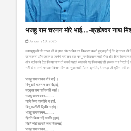
भजहु राम चरनन मोरे भाई….-ब्रह्मेश्वर नाथ मिश
January 18, 2025
कागभुषुण्डी जी गरूड़ जी से ज्ञान और भक्ति का निरूपण करते हुए कहते हैं कि हे गरूड़ जी
जा सकती और जब तक जानेगें नहीं तब तक प्रभु पर विश्वास नहीं होगा और बिना विश्वास के प
और बर्तन को टेढ़ा किया जाय तो सबसे पहले जल की यह चिकनाई हीं छलक कर गिरती है उसी 
नहीं होता उसी प्रकार बिना भक्ति का सुख नहीं मिलता इसलिए हे गरूड़ जी श्रीराम जी क
भजहु राम चरनन मोरे भाई ।
बिनु हरि भजन न राम रिझाई,
प्रभुता राम जानि नहिं जाई ।
भजहु राम चरनन……….
जाने बिना परतीति न होई,
बिनु परतीती प्रिति न होई ।
भजहु राम चरनन……….
प्रिति बिना नहिं भगति दृढ़ाई,
जिमि नहिं ठहरहिं जल चिकनाई ।
भजहु राम चरनन……….