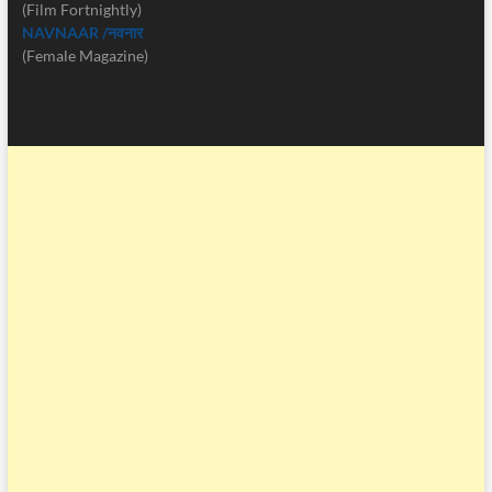
(Film Fortnightly)
NAVNAAR /नवनार
(Female Magazine)