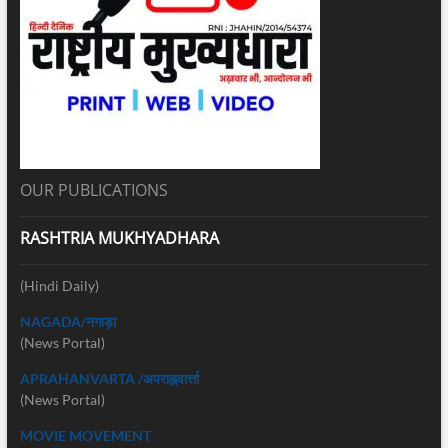
OUR PUBLICATIONS
RASHTRIA MUKHYADHARA
(Hindi Daily)
NAGADA/नगाड़ा
(News Portal)
APRAHANVARTA /अपराह्नवार्त्ता
(News Portal)
MOVIE MOVEMENT