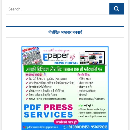
Search
…
पीडीऍफ़ अख़बार बनवाएँ