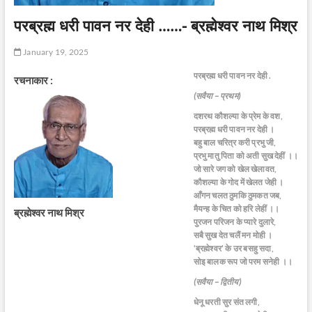
परब्रह्म धरी पावन नर देही ……- ब्रह्मेश्वर नाथ मिश्र
January 19, 2025
परब्रह्म धरी पावन नर देही .
रचनाकार :
(सवैया – प्रथम)
दशरथ कौशल्या के प्रेम के वश,
परब्रह्म धरी पावन नर देही ।
बहु बाल चरित्र करी प्रभु जी,
प्रभु मातु पिता को अती सुख देहीं ।।
जो सारे जग को खेल खेलावत,
कौशल्या के गोद में खेलत जेही ।
आँगन चलत ठुमकि ठुमकत जब,
मैयन्ह के चित को हरि लेहीं ।।
ब्रह्मेश्वर नाथ मिश्र
पुरजन परिजन के प्यारे दुलारे,
सबै सुख देत चलैं मन मोही ।
‘ब्रह्मेश्वर’ के उर बसहु सदा,
सोइ बालक रूप जो परम सनेही ।।
(सवैया – द्वितीय)
धेनू धरती सुर संत लगी,