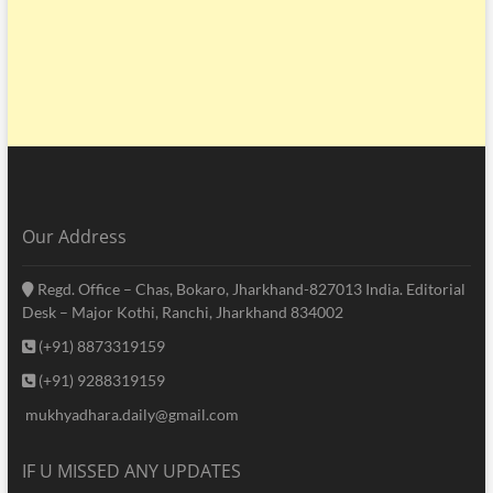
Our Address
Regd. Office – Chas, Bokaro, Jharkhand-827013 India. Editorial
Desk – Major Kothi, Ranchi, Jharkhand 834002
(+91) 8873319159
(+91) 9288319159
mukhyadhara.daily@gmail.com
IF U MISSED ANY UPDATES