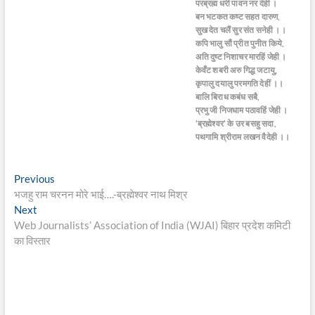
परब्रह्म धरी पावन नर देही ।
बन भटकत कष्ट सहत दारुण,
सुख देत चलैं सुर संत सनेही ।।
कपि भालु सौं प्रीत पुनीत किये,
अति दुष्ट निशाचर मारहिं जेही ।
केवँट शबरी अरु गिद्ध जटायु,
कृपालु दयालु परमगति देहीं ।।
बालि बिराध कबंध सबै,
प्रभु जी निजधाम पठावहिं जेही ।
‘ब्रह्मेश्वर’ के उर बसहु सदा,
पथगामि श्रीराम लखन वैदेही ।।
Post
Previous
Previous
post:
भजहु राम चरनन मोरे भाई….-ब्रह्मेश्वर नाथ मिश्र
navigation
Next
Next
post:
Web Journalists’ Association of India (WJAI) बिहार प्रदेश कमिटी
का विस्तार