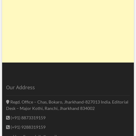
Our Address
Regd. Office – Chas, Bokaro, Jharkhand-827013 India. Editorial
Desk – Major Kothi, Ranchi, Jharkhand 834002
(+91) 8873319159
(+91) 9288319159