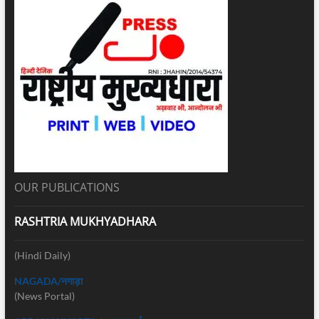
OUR PUBLICATIONS
RASHTRIA MUKHYADHARA
(Hindi Daily)
NAGADA/नगाड़ा
(News Portal)