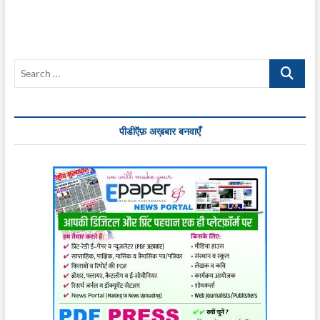
Search
…
पीडीऍफ़ अख़बार बनवाएँ