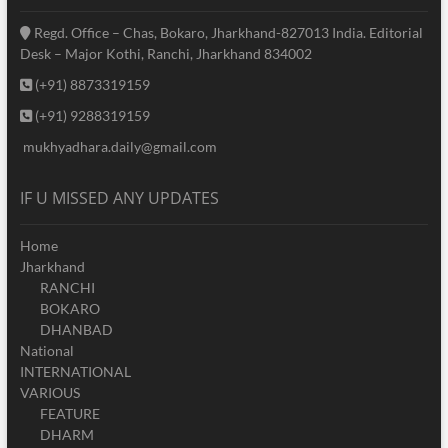
Regd. Office – Chas, Bokaro, Jharkhand-827013 India. Editorial
Desk – Major Kothi, Ranchi, Jharkhand 834002
(+91) 8873319159
(+91) 9288319159
mukhyadhara.daily@gmail.com
IF U MISSED ANY UPDATES
Home
Jharkhand
RANCHI
BOKARO
DHANBAD
National
INTERNATIONAL
VARIOUS
FEATURE
DHARM