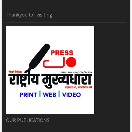
Thankyou for visiting
OUR PUBLICATIONS