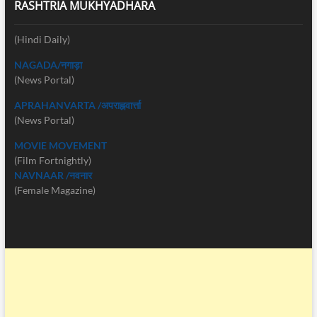
RASHTRIA MUKHYADHARA
(Hindi Daily)
NAGADA/नगाड़ा
(News Portal)
APRAHANVARTA /अपराह्नवार्त्ता
(News Portal)
MOVIE MOVEMENT
(Film Fortnightly)
NAVNAAR /नवनार
(Female Magazine)