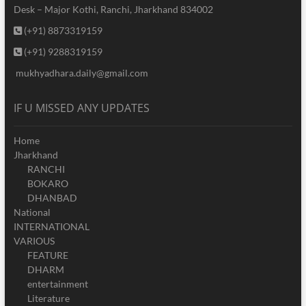
Desk – Major Kothi, Ranchi, Jharkhand 834002
(+91) 8873319159
(+91) 9288319159
mukhyadhara.daily@gmail.com
IF U MISSED ANY UPDATES
Home
Jharkhand
RANCHI
BOKARO
DHANBAD
National
INTERNATIONAL
VARIOUS
FEATURE
DHARM
entertainment
Literature