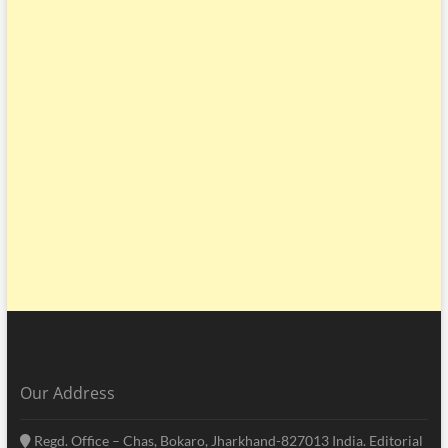
Our Address
Regd. Office – Chas, Bokaro, Jharkhand-827013 India. Editorial