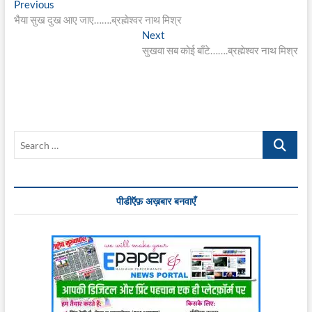
Post
Previous
Previous
post:
भैया सुख दुख आए जाए…….ब्रह्मेश्वर नाथ मिश्र
navigation
Next
Next
post:
सुखवा सब कोई बाँटे…….ब्रह्मेश्वर नाथ मिश्र
Search
…
पीडीऍफ़ अख़बार बनवाएँ