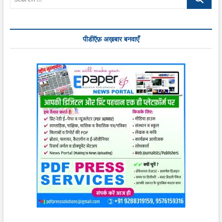
…
पीडीऍफ़ अख़बार बनवाएँ