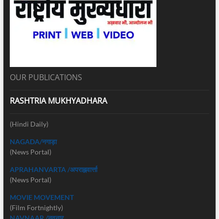
OUR PUBLICATIONS
RASHTRIA MUKHYADHARA
(Hindi Daily)
NAGADA/नगाड़ा
(News Portal)
APRAHANVARTA /अपराह्नवार्त्ता
(News Portal)
MOVIE MOVEMENT
(Film Fortnightly)
NAVNAAR /नवनार