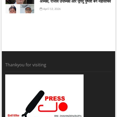
अध्यक्ष, राजीव उपाध्यक्ष और पूर्णेंदु पुष्पेश बने महासचिव
April 13, 2026
Thankyou for visiting