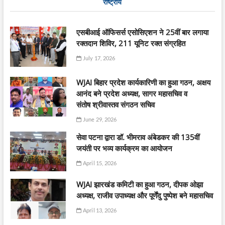
राष्ट्रीय
एसबीआई ऑफिसर्स एसोसिएशन ने 25वीं बार लगाया
रक्तदान शिविर, 211 यूनिट रक्त संग्रहित
July 17, 2026
WJAI बिहार प्रदेश कार्यकारिणी का हुआ गठन, अक्षय
आनंद बने प्रदेश अध्यक्ष, सागर महासचिव व
संतोष श्रीवास्तव संगठन सचिव
June 29, 2026
सेवा पटना द्वारा डॉ. भीमराव अंबेडकर की 135वीं
जयंती पर भव्य कार्यक्रम का आयोजन
April 15, 2026
WJAI झारखंड कमिटी का हुआ गठन, दीपक ओझा
अध्यक्ष, राजीव उपाध्यक्ष और पूर्णेंदु पुष्पेश बने महासचिव
April 13, 2026