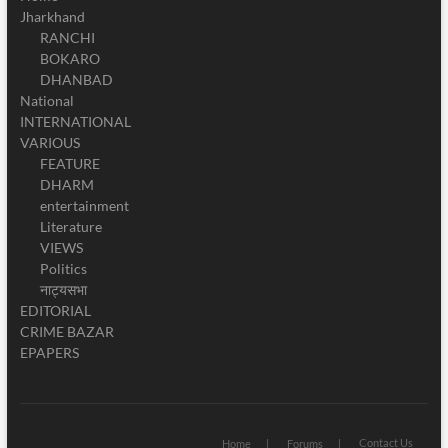
Jharkhand
RANCHI
BOKARO
DHANBAD
National
INTERNATIONAL
VARIOUS
FEATURE
DHARM
entertainment
Literature
VIEWS
Politics
नाट्यसभा
EDITORIAL
CRIME BAZAR
EPAPERS
Contact Us
Home
Forums