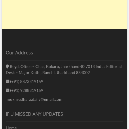
Our Address
Regd. Office – Chas, Bokaro, Jharkhand-827013 India. Editorial
Desk – Major Kothi, Ranchi, Jharkhand 834002
(+91) 8873319159
(+91) 9288319159
mukhyadhara.daily@gmail.com
IF U MISSED ANY UPDATES
Home