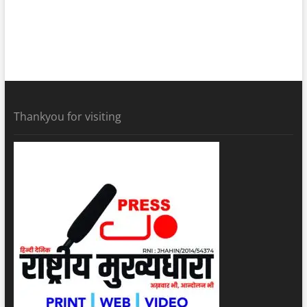
Thankyou for visiting