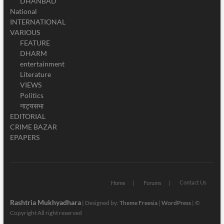
DHANBAD
National
INTERNATIONAL
VARIOUS
FEATURE
DHARM
entertainment
Literature
VIEWS
Politics
नाट्यसभा
EDITORIAL
CRIME BAZAR
EPAPERS
Contact Us
Home
Forums
Rashtria Mukhyadhara
| Designed by:
Theme Freesia
|
WordPress
| ©
Copyright All right reserved