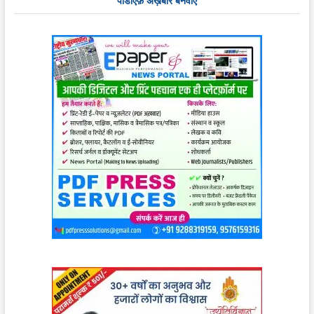
पीडीऍफ़ अख़बार बनवाएँ