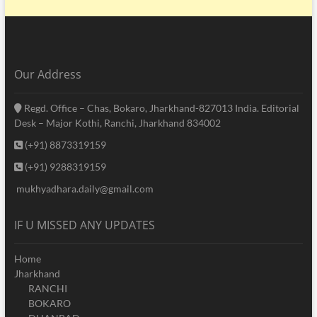
Our Address
Regd. Office – Chas, Bokaro, Jharkhand-827013 India. Editorial
Desk – Major Kothi, Ranchi, Jharkhand 834002
(+91) 8873319159
(+91) 9288319159
mukhyadhara.daily@gmail.com
IF U MISSED ANY UPDATES
Home
Jharkhand
RANCHI
BOKARO