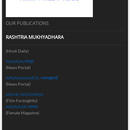
OUR PUBLICATIONS
RASHTRIA MUKHYADHARA
(Hindi Daily)
NAGADA/नगाड़ा
(News Portal)
APRAHANVARTA /अपराह्नवार्त्ता
(News Portal)
MOVIE MOVEMENT
(Film Fortnightly)
NAVNAAR /नवनार
(Female Magazine)